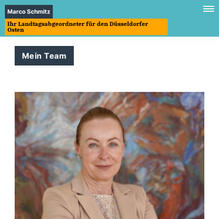
Marco Schmitz
Ihr Landtagsabgeordneter für den Düsseldorfer
Osten
Mein Team