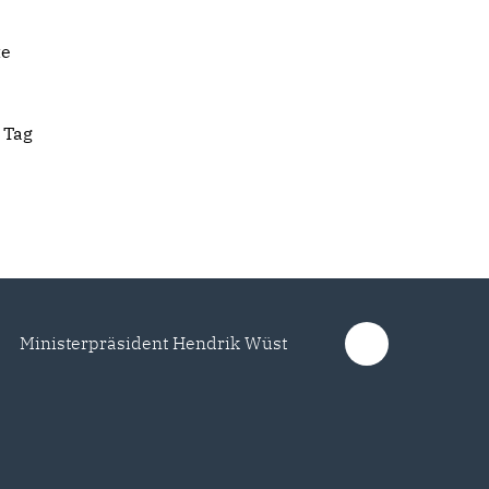
te
 Tag
Ministerpräsident Hendrik Wüst