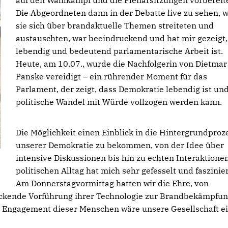
auf den Wahlkampf und die Plenarsitzungen vorbereit
Die Abgeordneten dann in der Debatte live zu sehen, w
sie sich über brandaktuelle Themen streiteten und
austauschten, war beeindruckend und hat mir gezeigt,
lebendig und bedeutend parlamentarische Arbeit ist.
Heute, am 10.07., wurde die Nachfolgerin von Dietmar
Panske vereidigt – ein rührender Moment für das
Parlament, der zeigt, dass Demokratie lebendig ist un
politische Wandel mit Würde vollzogen werden kann.
Die Möglichkeit einen Einblick in die Hintergrundproz
unserer Demokratie zu bekommen, von der Idee über
intensive Diskussionen bis hin zu echten Interaktione
politischen Alltag hat mich sehr gefesselt und faszinier
Am Donnerstagvormittag hatten wir die Ehre, von
ruckende Vorführung ihrer Technologie zur Brandbekämpfu
 Engagement dieser Menschen wäre unsere Gesellschaft e