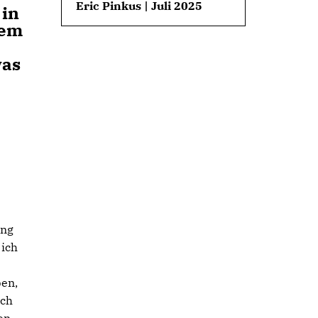
Eric Pinkus | Juli 2025
 in
nem
was
ung
 ich
ben,
ich