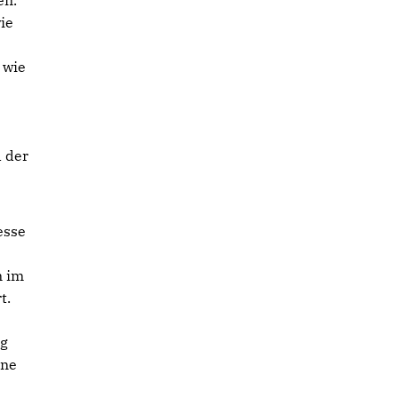
en.
ie
 wie
d der
esse
n im
t.
ng
ine