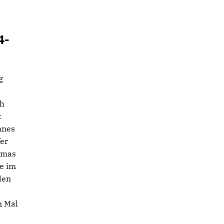
4-
g
ch
t
nnes
fer
omas
re im
den
n Mal