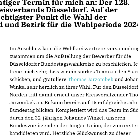
tiger Termin für mich an: Der 128.
eisverbands Düsseldorf. Auf der
chtigster Punkt die Wahl der
d und Bezirk für die Wahlperiode 202
Im Anschluss kam die Wahlkreisvertreterversammlun
zusammen um die Aufstellung der Bewerber für die
Düsseldorfer Bundestagswahlkreise zu beschließen. I
freue mich sehr, dass wir ein starkes Team an den Star
schicken, und gratuliere
Thomas Jarzombek
und Joha
Winkel sehr herzlich zu ihrer Wahl. Für den Düsseldor
Norden tritt damit erneut unser Kreisvorsitzender Th
Jarzombek an. Er kann bereits auf 15 erfolgreiche Jah
Bundestag blicken. Komplettiert wird das Team im Sü
durch den 32-jährigen Johannes Winkel, unseren
Bundesvorsitzenden der Jungen Union, der zum erste
kandidieren wird. Herzliche Glückwunsch zu dieser