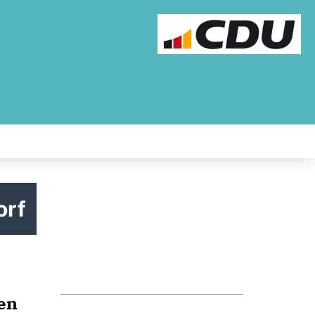
orf
en