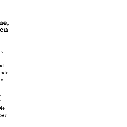
me,
nen
us
nd
ende
en
,
r
Die
ber