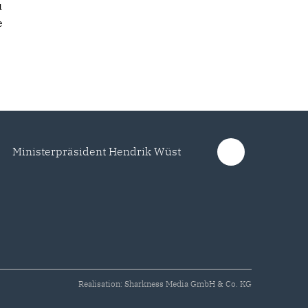
u
e
Ministerpräsident Hendrik Wüst
Realisation: Sharkness Media GmbH & Co. KG