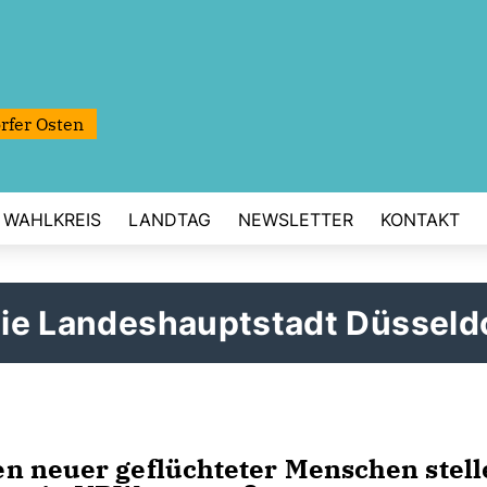
rfer Osten
WAHLKREIS
LANDTAG
NEWSLETTER
KONTAKT
 die Landeshauptstadt Düsseld
n neuer geflüchteter Menschen stell