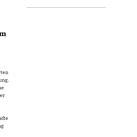
um
rten
ung.
he
der
afte
ng