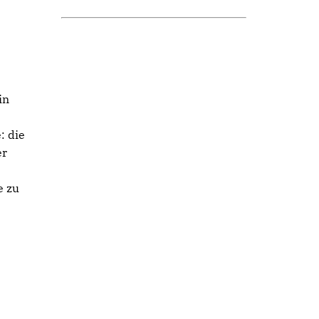
in
: die
er
e zu