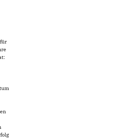
für
hre
at:
otum
ben
m
folg