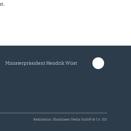
t.
Ministerpräsident Hendrik Wüst
Realisation: Sharkness Media GmbH & Co. KG