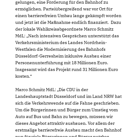
gelungen, eine Förderung für den Bahnhof zu
ermöglichen. Parteiübergreifend war vor Ort für
einen barrierefreien Umbau lange gekämpft worden
und jetzt ist die Maßnahme endlich finanziert. Dazu
der lokale Wahlkreisabgeordnete Marco Schmitz
MdL: „Nach intensiven Gesprächen unterstützt das
Verkehrsministerium des Landes Nordrhein-
Westfalen die Modernisierung des Bahnhofs
Düsseldorf-Gerresheim inklusive Ausbau einer
Personenunterführung mit 18 Millionen Euro.
Insgesamt wird das Projekt rund 31 Millionen Euro
kosten.“
Marco Schmitz MdL: „Die CDU in der
Landeshauptstadt Düsseldorf und im Land NRW hat
sich die Verkehrswende auf die Fahne geschrieben.
Um die Bürgerinnen und Bürger zum Umstieg vom
Auto auf Bus und Bahn zu bewegen, müssen wir
dieses Angebot attraktiv ausbauen. Vor allem der
erstmalige barrierefreie Ausbau macht den Bahnhof
nun für viele Bürgerinnen und Bürger nutzbar.