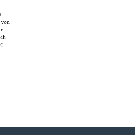
d
 von
er
ich
PG